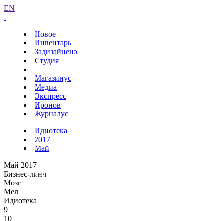
EN
Новое
Инвентарь
Задизайнено
Студия
Магазинус
Медиа
Экспресс
Иронов
Журналус
Идиотека
2017
Май
Май 2017
Бизнес-линч
Мозг
Мел
Идиотека
9
10