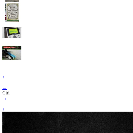
↑
←
Ctrl
→
↓