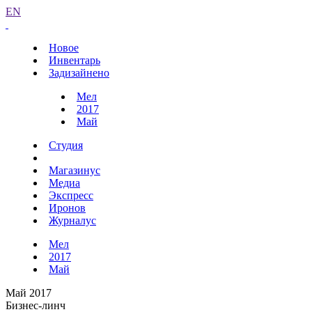
EN
Новое
Инвентарь
Задизайнено
Мел
2017
Май
Студия
Магазинус
Медиа
Экспресс
Иронов
Журналус
Мел
2017
Май
Май 2017
Бизнес-линч