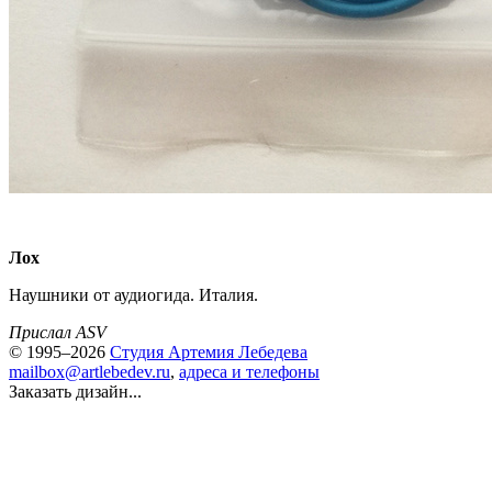
Лох
Наушники от аудиогида. Италия.
Прислал ASV
© 1995–2026
Студия Артемия Лебедева
mailbox@artlebedev.ru
,
адреса и телефоны
Заказать дизайн...