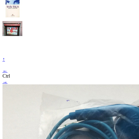
↑
←
Ctrl
→