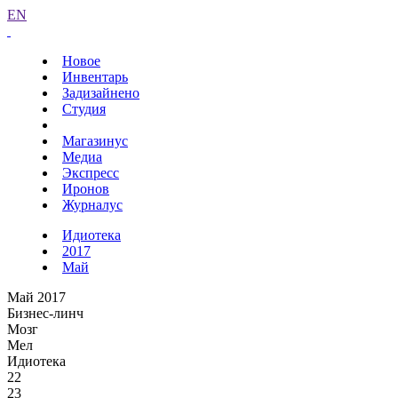
EN
Новое
Инвентарь
Задизайнено
Студия
Магазинус
Медиа
Экспресс
Иронов
Журналус
Идиотека
2017
Май
Май 2017
Бизнес-линч
Мозг
Мел
Идиотека
22
23