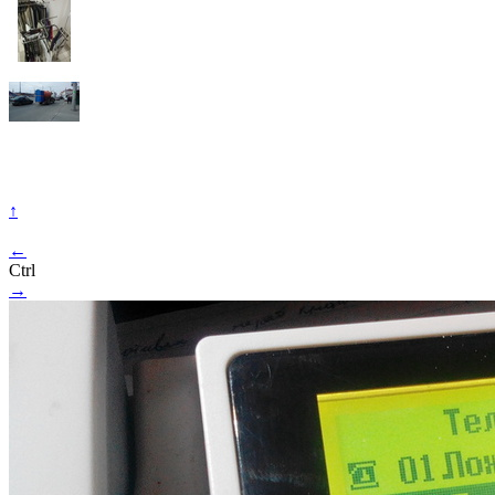
↑
←
Ctrl
→