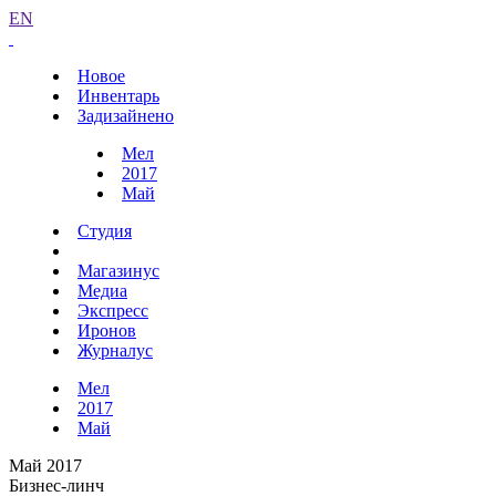
EN
Новое
Инвентарь
Задизайнено
Мел
2017
Май
Студия
Магазинус
Медиа
Экспресс
Иронов
Журналус
Мел
2017
Май
Май 2017
Бизнес-линч