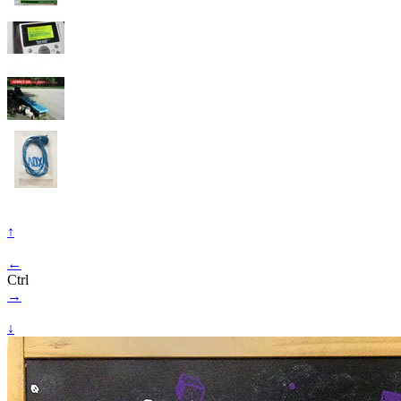
↑
←
Ctrl
→
↓