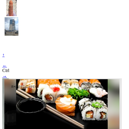
↑
←
Ctrl
→