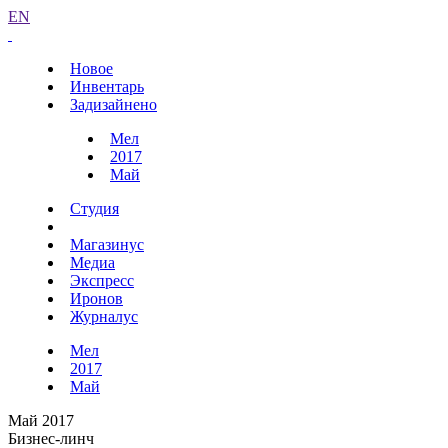
EN
Новое
Инвентарь
Задизайнено
Мел
2017
Май
Студия
Магазинус
Медиа
Экспресс
Иронов
Журналус
Мел
2017
Май
Май 2017
Бизнес-линч