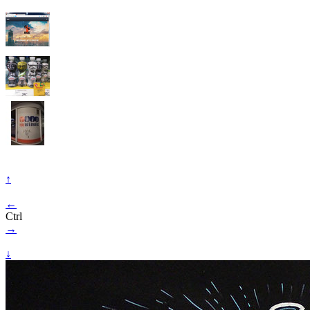
↑
←
Ctrl
→
↓