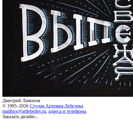
Дмитрий Ламонов
© 1995–2026
Студия Артемия Лебедева
mailbox@artlebedev.ru
,
адреса и телефоны
Заказать дизайн...