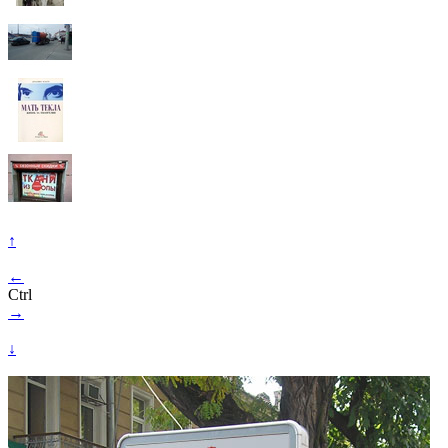
↑
←
Ctrl
→
↓