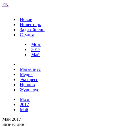
EN
Новое
Инвентарь
Задизайнено
Студия
Мозг
2017
Май
Магазинус
Медиа
Экспресс
Иронов
Журналус
Мозг
2017
Май
Май 2017
Бизнес-линч