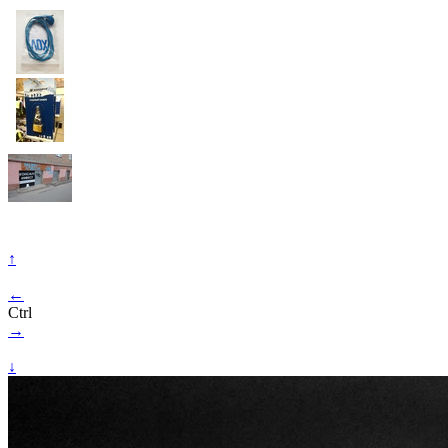
↑
←
Ctrl
→
↓