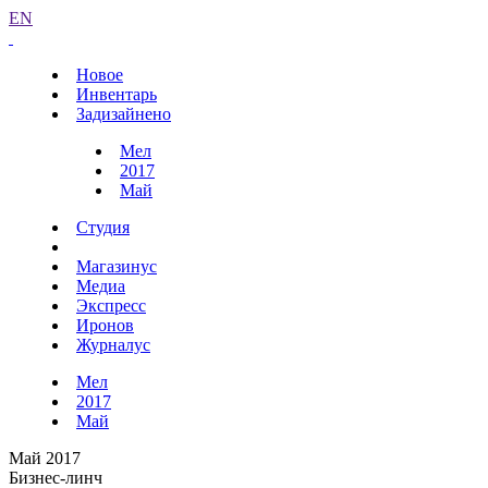
EN
Новое
Инвентарь
Задизайнено
Мел
2017
Май
Студия
Магазинус
Медиа
Экспресс
Иронов
Журналус
Мел
2017
Май
Май 2017
Бизнес-линч