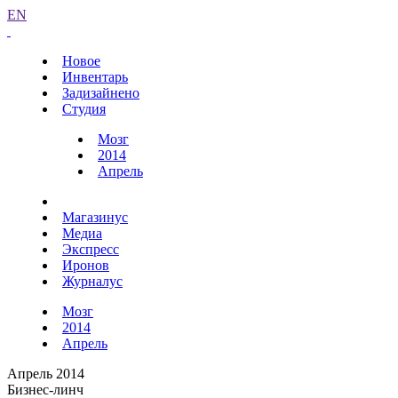
EN
Новое
Инвентарь
Задизайнено
Студия
Мозг
2014
Апрель
Магазинус
Медиа
Экспресс
Иронов
Журналус
Мозг
2014
Апрель
Апрель 2014
Бизнес-линч