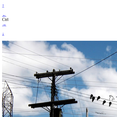
↑
←
Ctrl
→
↓