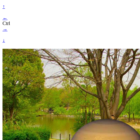
↑
←
Ctrl
→
↓