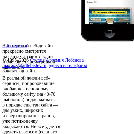
Адаптивный веб-дизайн
сайт
верстка
прекрасно смотрится
на сайтах дизайн-студий
© 1995–2026
Студия Артемия Лебедева
и блогов с парой-тройкой
mailbox@artlebedev.ru
,
адреса и телефоны
шаблонов.
Заказать дизайн...
В реальной жизни веб-
сервисы, попробовавшие
вдобавок к основному
большому сайту (на 40-70
шаблонов) поддерживать
в порядке еще три сайта —
для узких, широких
и сверхшироких экранов,
уже потихонечку
выдыхаются. Не всё удается
сделать цээсэсом (если это