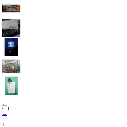
←
Ctrl
→
↓