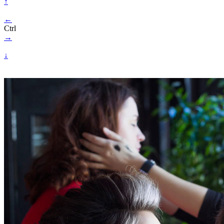
↑
←
Ctrl
→
↓