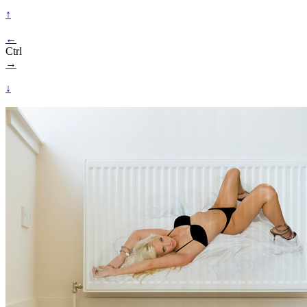
↑
←
Ctrl
→
↓