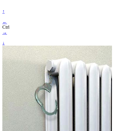
↑
←
Ctrl
→
↓