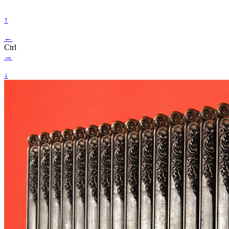
↑
←
Ctrl
→
↓