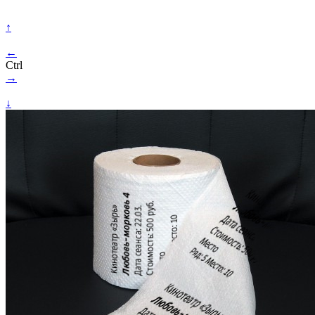
↑
←
Ctrl
→
↓