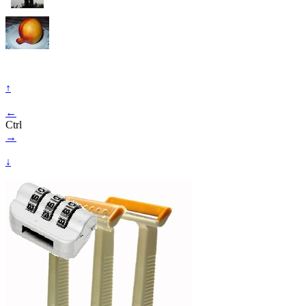
↑
←
Ctrl
→
↓