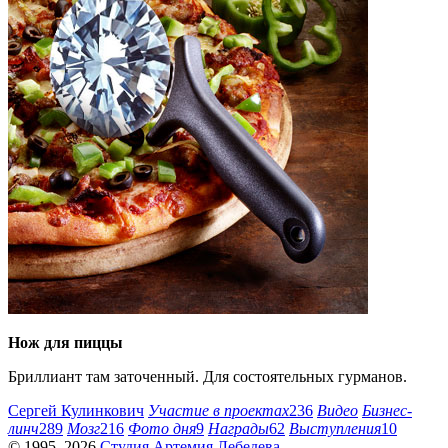
Нож для пиццы
Бриллиант там заточенный. Для состоятельных гурманов.
Сергей Кулинкович
Участие в проектах
236
Видео
Бизнес-
линч
289
Мозг
216
Фото дня
9
Награды
62
Выступления
10
© 1995–2026
Студия Артемия Лебедева