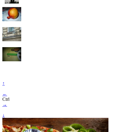
↑
←
Ctrl
→
↓