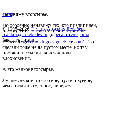
Ненавижу вторсырье.
сайт
Но особенно ненавижу тех, кто пиздит идеи,
© 1995–2026
Студия Артемия Лебедева
потому что свои мозги, блять, куриные.
mailbox@artlebedev.ru
,
адреса и телефоны
Заказать дизайн...
Есть сайт
goodfuckingdesignadvice.com/.
Его
сделали тоже не на пустом месте, но там
поставили ссылки на источники
вдохновения.
А это жалкое вторсырье.
Лучше сделать что-то свое, пусть и хуевое,
чем спиздить охуенное, но чужое.