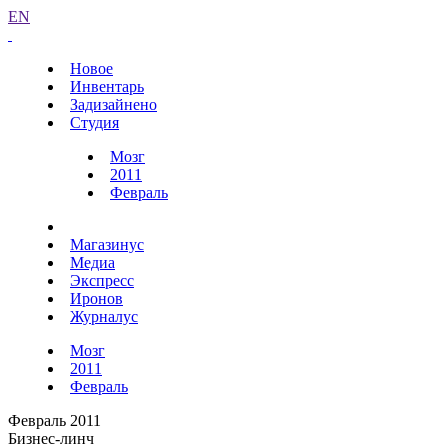
EN
Новое
Инвентарь
Задизайнено
Студия
Мозг
2011
Февраль
Магазинус
Медиа
Экспресс
Иронов
Журналус
Мозг
2011
Февраль
Февраль 2011
Бизнес-линч