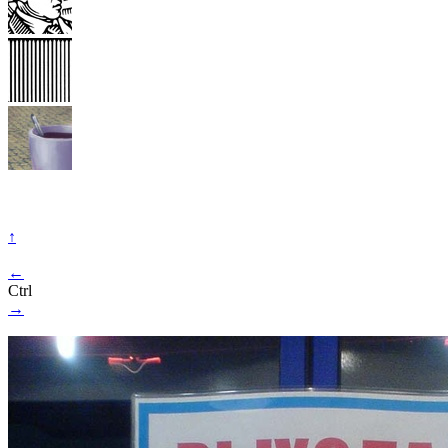
↑
←
Ctrl
→