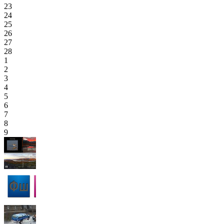
23
24
25
26
27
28
1
2
3
4
5
6
7
8
9