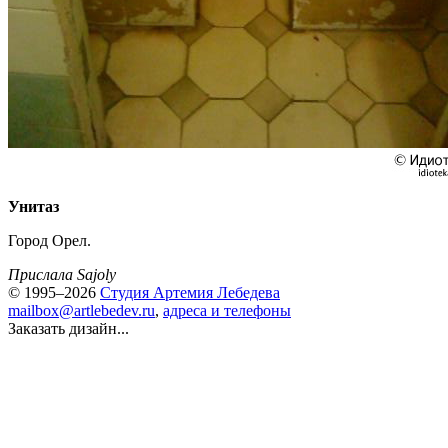
Унитаз
Город Орел.
Прислала Sajoly
© 1995–2026
Студия Артемия Лебедева
mailbox@artlebedev.ru
,
адреса и телефоны
Заказать дизайн...