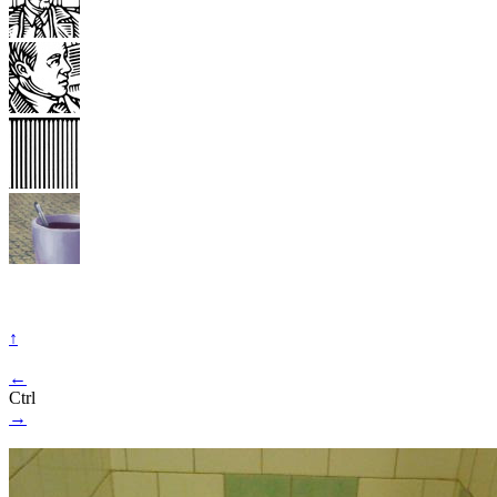
↑
←
Ctrl
→