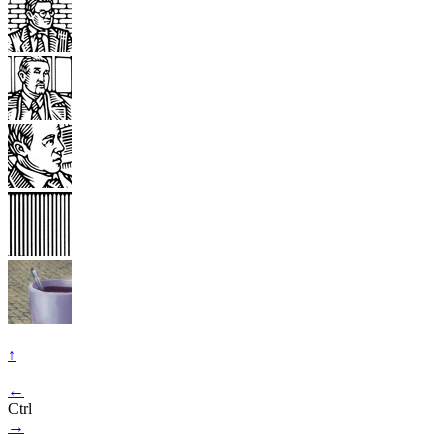
↑
←
Ctrl
→