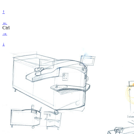
↑
←
Ctrl
→
↓