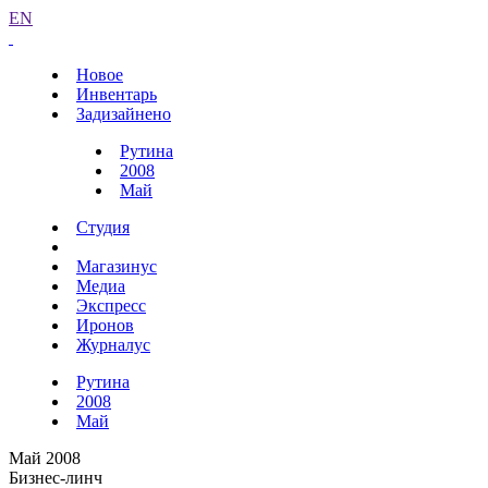
EN
Новое
Инвентарь
Задизайнено
Рутина
2008
Май
Студия
Магазинус
Медиа
Экспресс
Иронов
Журналус
Рутина
2008
Май
Май 2008
Бизнес-линч