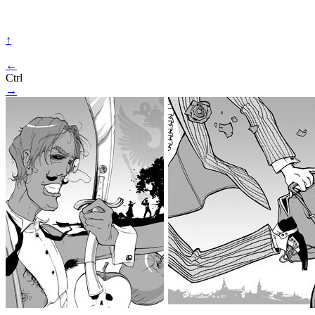
↑
←
Ctrl
→