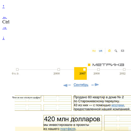
↑
←
Ctrl
→
↓