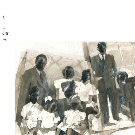
↑
←
Ctrl
→