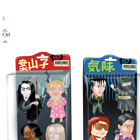
↑
←
Ctrl
→