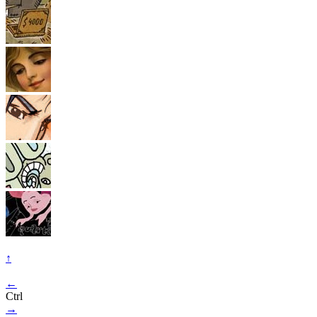
↑
←
Ctrl
→