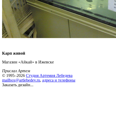
Карп живой
Магазин «Айкай» в Ижевске
Прислал Артем
© 1995–2026
Студия Артемия Лебедева
mailbox@artlebedev.ru
,
адреса и телефоны
Заказать дизайн...