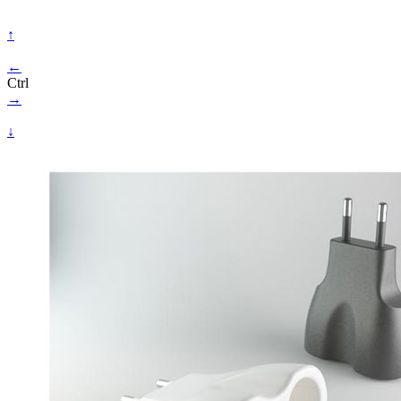
↑
←
Ctrl
→
↓