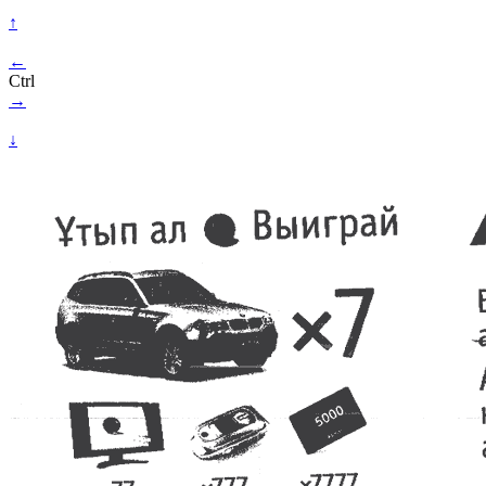
↑
←
Ctrl
→
↓