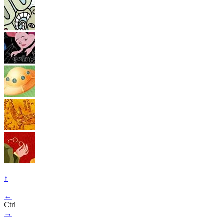
↑
←
Ctrl
→