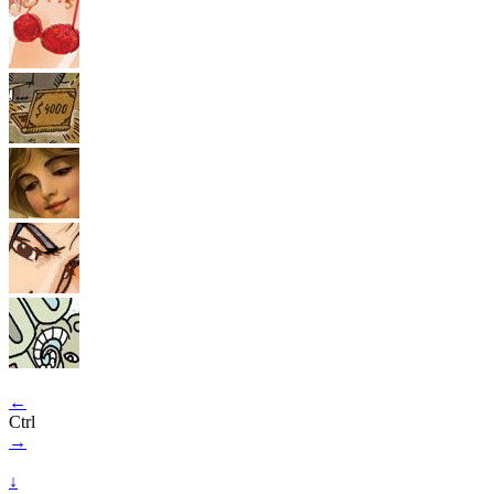
←
Ctrl
→
↓