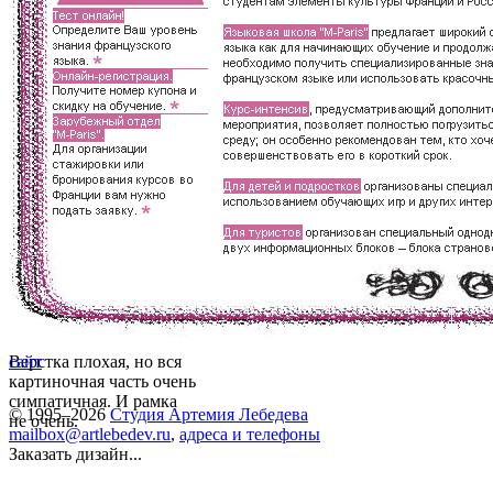
Верстка плохая, но вся
сайт
картиночная часть очень
симпатичная. И рамка
© 1995–2026
Студия Артемия Лебедева
не очень.
mailbox@artlebedev.ru
,
адреса и телефоны
Заказать дизайн...