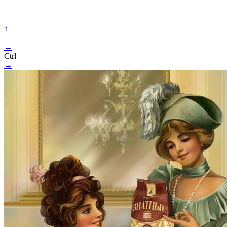
↑
←
Ctrl
→