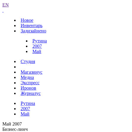
EN
Новое
Инвентарь
Задизайнено
Рутина
2007
Май
Студия
Магазинус
Медиа
Экспресс
Иронов
Журналус
Рутина
2007
Май
Май 2007
Бизнес-линч