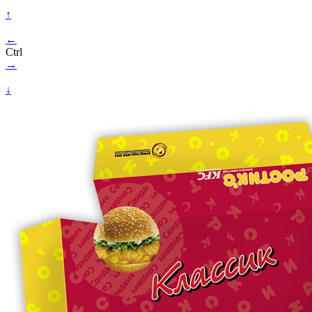
↑
←
Ctrl
→
↓