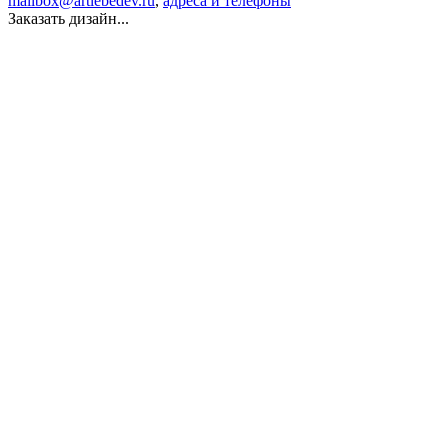
mailbox@artlebedev.ru
,
адреса и телефоны
Заказать дизайн...