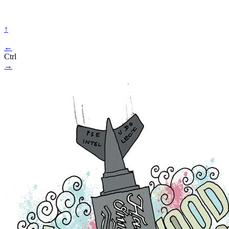
↑
←
Ctrl
→