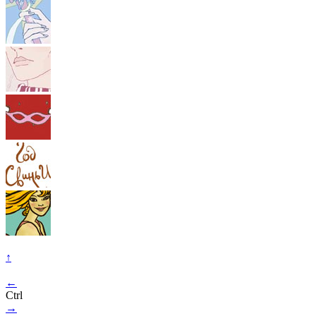
↑
←
Ctrl
→