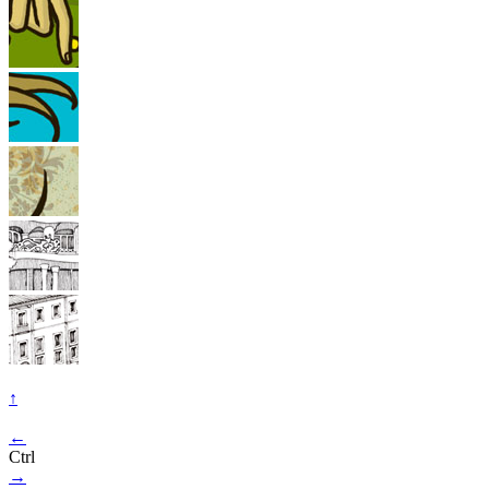
↑
←
Ctrl
→