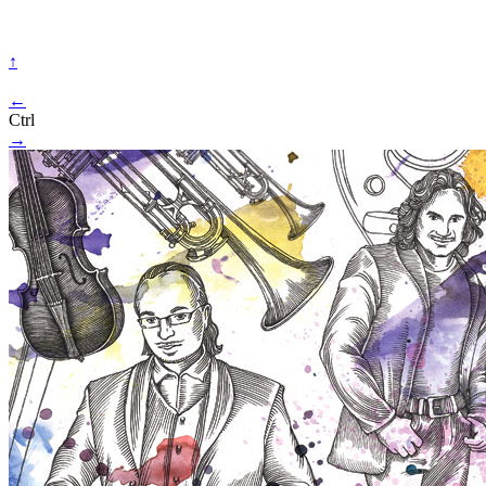
↑
←
Ctrl
→