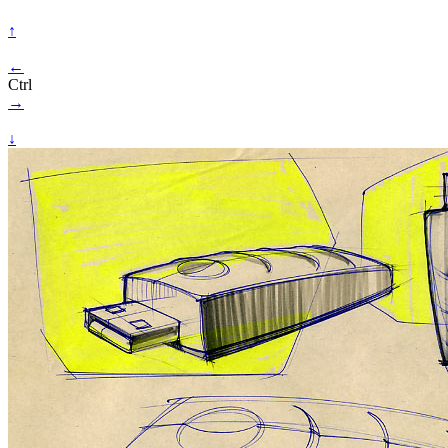
↑
←
Ctrl
→
↓