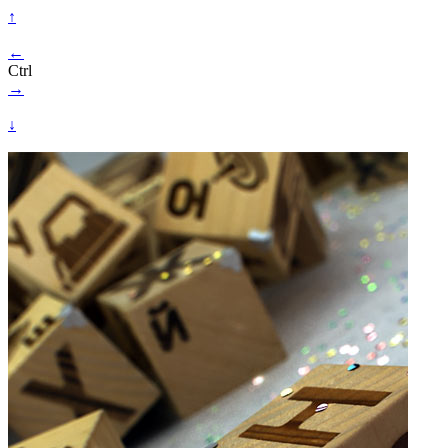
↑
←
Ctrl
→
↓