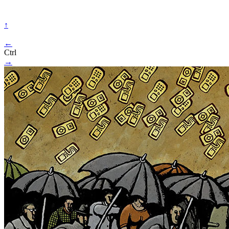
↑
←
Ctrl
→