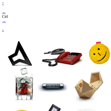
↑
←
Ctrl
→
↓