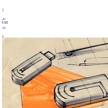
↑
←
Ctrl
→
↓