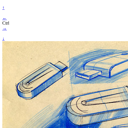
↑
←
Ctrl
→
↓