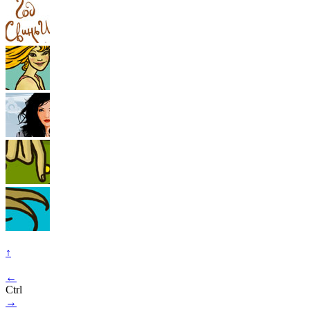
↑
←
Ctrl
→